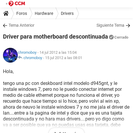
Foros
Hardware
Drivers
Tema Anterior
Siguiente Tema
Driver para motherboard descontinuada
Cerrado
chromoboy
- 14 jul 2012 a las 15:04
chromoboy
-
15 jul 2012 a las 08:01
Hola,
tengo una pc con deskboard intel modelo d945gnt, y le
instale windows 7, pero no le puedo conectar internet por
medio de cable ethernet porque no funciona el driver, yo
recuerdo que hace tiempo si lo hice, pero volvi al win xp,
ahora de neuvo le instale windows 7 y no me jala el driver de
lan....entre a la pagina de intel y dice que ya es una tajeta
descontinuada y no hara mas drivers....pero yo digo como
va a ser posible que ya no puedas usas esa tarjeta, debe
haber algun driver disponible de otro fabricante no??