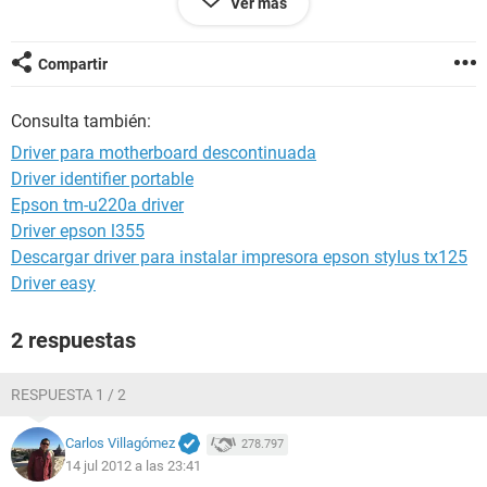
Ver más
alguien me podria ayudar??, o tal vez algo me esta faltando
configurar, pero en el area de notificacion, me aparece la
Compartir
pantallita con un simbolito de exclamacion, seña de que no
hay conexion, sin embargo red inalambrica si pude con un
Consulta también:
driver ralink...
Driver para motherboard descontinuada
alguna ayuda???...gracias!
Driver identifier portable
Epson tm-u220a driver
Driver epson l355
Descargar driver para instalar impresora epson stylus tx125
Driver easy
2 respuestas
RESPUESTA 1 / 2
Carlos Villagómez
278.797
14 jul 2012 a las 23:41