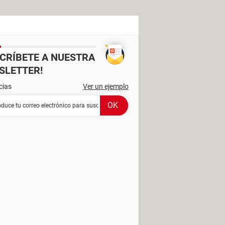
SCRÍBETE A NUESTRA
SLETTER!
cias
Ver un ejemplo