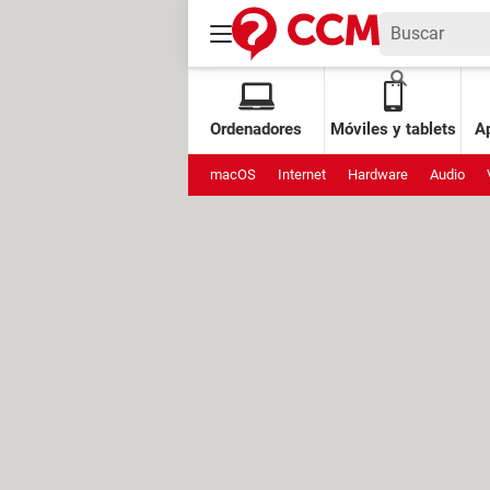
Ordenadores
Móviles y tablets
Ap
macOS
Internet
Hardware
Audio