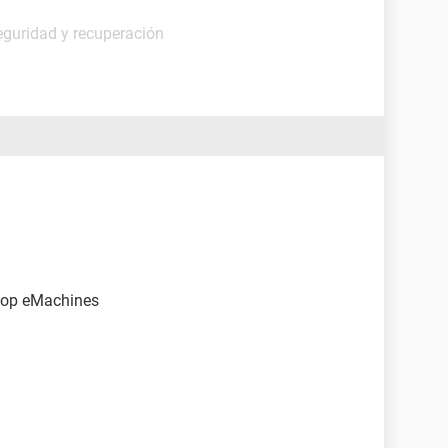
eguridad y recuperación
top eMachines