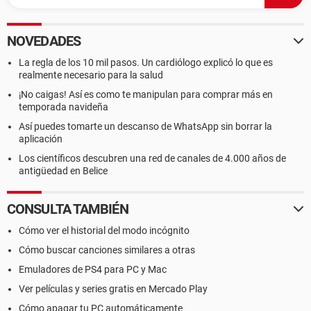
-------------------------
Propiedades del motherboard:
NOVEDADES
Identificación del motherboard 09/24/2007-LakePort-
6A79HFKLC-00
La regla de los 10 mil pasos. Un cardiólogo explicó lo que es
realmente necesario para la salud
Nombre del motherboard Foxconn 45CM/45GM Series
¡No caigas! Así es como te manipulan para comprar más en
temporada navideña
Así puedes tomarte un descanso de WhatsApp sin borrar la
aplicación
Los científicos descubren una red de canales de 4.000 años de
antigüedad en Belice
CONSULTA TAMBIÉN
Cómo ver el historial del modo incógnito
Cómo buscar canciones similares a otras
Emuladores de PS4 para PC y Mac
Ver películas y series gratis en Mercado Play
Cómo apagar tu PC automáticamente