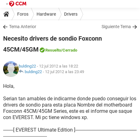
Foros
Hardware
Drivers
Tema Anterior
Siguiente Tema
Necesito drivers de sondio Foxconn
45CM/45GM
Resuelto
/Cerrado
bulding22
- 12 jul 2012 a las 18:22
bulding22
-
12 jul 2012 a las 23:49
Hola,
Serian tan amables de indicarme donde puedo conseguir los
drivers de sondio para esta placa Nombre del motherboard
Foxconn 45CM/45GM Series, este es el informe que saque
con EVEREST. Mi pc tiene windows xp.
--------[ EVEREST Ultimate Edition ]-------------------------------------------------
-----------------------------------