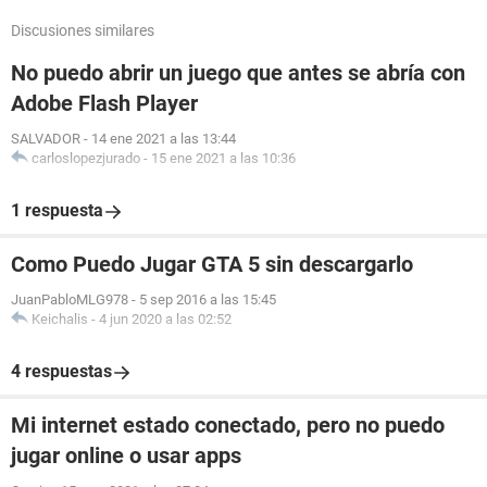
Discusiones similares
No puedo abrir un juego que antes se abría con
Adobe Flash Player
SALVADOR
-
14 ene 2021 a las 13:44
carloslopezjurado
-
15 ene 2021 a las 10:36
1 respuesta
Como Puedo Jugar GTA 5 sin descargarlo
JuanPabloMLG978
-
5 sep 2016 a las 15:45
Keichalis
-
4 jun 2020 a las 02:52
4 respuestas
Mi internet estado conectado, pero no puedo
jugar online o usar apps