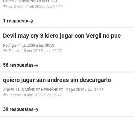
Courin
-
15 may 2021 a las 07:04
zz_2720
-
7 feb 2022 a las 04:47
1 respuesta
Devil may cry 3 kiero jugar con Vergil no pue
Rodrigo
-
1 jul 2009 a las 00:53
Eliseo
-
18 ene 2015 a las 08:27
56 respuestas
quiero jugar san andreas sin descargarlo
ANGEL LUIS MÉNDEZ HERNÁNDEZ
-
21 jul 2010 a las 16:28
lichano
-
8 ago 2022 a las 05:27
39 respuestas