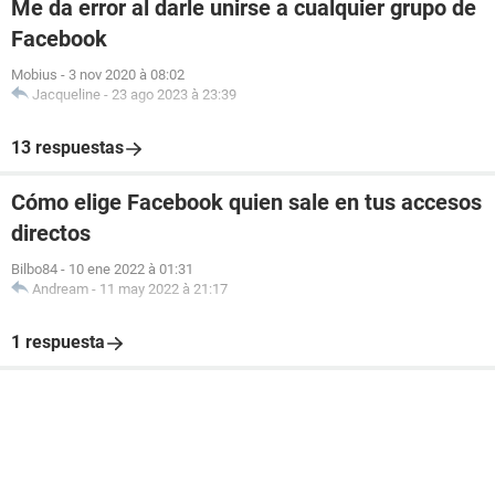
Me da error al darle unirse a cualquier grupo de
Facebook
Mobius
-
3 nov 2020 à 08:02
Jacqueline
-
23 ago 2023 à 23:39
13 respuestas
Cómo elige Facebook quien sale en tus accesos
directos
Bilbo84
-
10 ene 2022 à 01:31
Andream
-
11 may 2022 à 21:17
1 respuesta