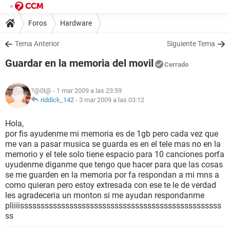
Foros
Hardware
Tema Anterior
Siguiente Tema
Guardar en la memoria del movil
Cerrado
?@0l@
- 1 mar 2009 a las 23:59
riddick_142
-
3 mar 2009 a las 03:12
Hola,
por fis ayudenme mi memoria es de 1gb pero cada vez que
me van a pasar musica se guarda es en el tele mas no en la
memorio y el tele solo tiene espacio para 10 canciones porfa
uyudenme diganme que tengo que hacer para que las cosas
se me guarden en la memoria por fa respondan a mi mns a
como quieran pero estoy extresada con ese te le de verdad
les agradeceria un monton si me ayudan respondanme
pliiiisssssssssssssssssssssssssssssssssssssssssssssssss
ss