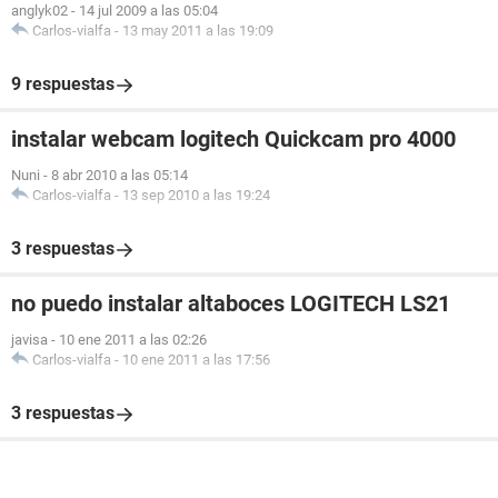
anglyk02
-
14 jul 2009 a las 05:04
Carlos-vialfa
-
13 may 2011 a las 19:09
9 respuestas
instalar webcam logitech Quickcam pro 4000
Nuni
-
8 abr 2010 a las 05:14
Carlos-vialfa
-
13 sep 2010 a las 19:24
3 respuestas
no puedo instalar altaboces LOGITECH LS21
javisa
-
10 ene 2011 a las 02:26
Carlos-vialfa
-
10 ene 2011 a las 17:56
3 respuestas