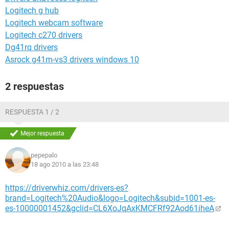
Logitech g hub
Logitech webcam software
Logitech c270 drivers
Dg41rq drivers
Asrock g41m-vs3 drivers windows 10
2 respuestas
RESPUESTA 1 / 2
Mejor respuesta
pepepalo
18 ago 2010 a las 23:48
https://driverwhiz.com/drivers-es?
brand=Logitech%20Audio&logo=Logitech&subid=1001-es-
es-10000001452&gclid=CL6XoJqAxKMCFRf92Aod61iheA