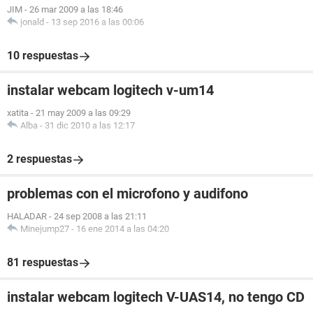
JIM
-
26 mar 2009 a las 18:46
jonald
-
13 sep 2016 a las 00:06
10 respuestas
instalar webcam logitech v-um14
xatita
-
21 may 2009 a las 09:29
Alba
-
31 dic 2010 a las 12:17
2 respuestas
problemas con el microfono y audifono
HALADAR
-
24 sep 2008 a las 21:11
Minejump27
-
16 ene 2014 a las 04:20
81 respuestas
instalar webcam logitech V-UAS14, no tengo CD