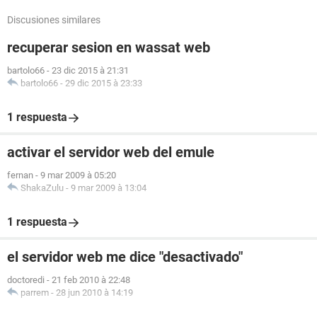
Discusiones similares
recuperar sesion en wassat web
bartolo66
-
23 dic 2015 à 21:31
bartolo66
-
29 dic 2015 à 23:33
1 respuesta
activar el servidor web del emule
fernan
-
9 mar 2009 à 05:20
ShakaZulu
-
9 mar 2009 à 13:04
1 respuesta
el servidor web me dice "desactivado"
doctoredi
-
21 feb 2010 à 22:48
parrem
-
28 jun 2010 à 14:19