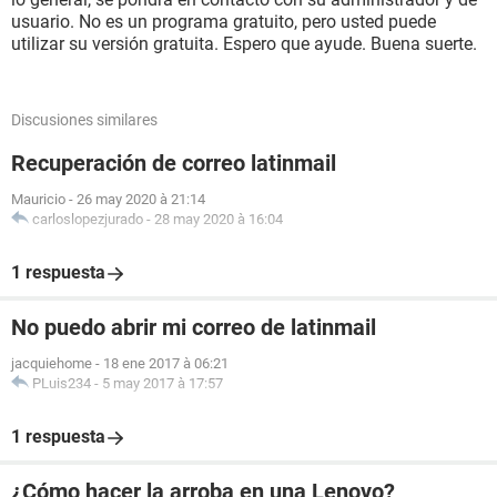
usuario. No es un programa gratuito, pero usted puede
utilizar su versión gratuita. Espero que ayude. Buena suerte.
Discusiones similares
Recuperación de correo latinmail
Mauricio
-
26 may 2020 à 21:14
carloslopezjurado
-
28 may 2020 à 16:04
1 respuesta
No puedo abrir mi correo de latinmail
jacquiehome
-
18 ene 2017 à 06:21
PLuis234
-
5 may 2017 à 17:57
1 respuesta
¿Cómo hacer la arroba en una Lenovo?