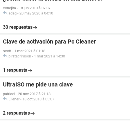
conejita
-
18 jun 2010 à 07:07
adag
-
20 may 2020 à 04:10
30 respuestas
Clave de activación para Pc Cleaner
scott
-
1 mar 2021 à 01:18
piratacrimson
-
1 mar 2021 à 14:30
1 respuesta
UltraISO me pide una clave
patriadi
-
20 nov 2017 à 21:18
Eliener
-
18 oct 2018 à 05:07
2 respuestas