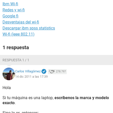
Ibm Wi-fi
Redes y wi-fi
Google fi
Desventajas del wi-fi
Descargar ibm spss statistics
Wi-fi (ieee 802.11)
1 respuesta
RESPUESTA 1 / 1
Carlos Villagómez
278.797
14 dic 2011 a las 17:39
Hola
Si tu máquina es una laptop,
escríbenos la marca y modelo
exacto
.
Sino lo es, entonces: