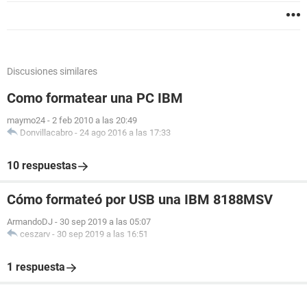
Discusiones similares
Como formatear una PC IBM
maymo24
-
2 feb 2010 a las 20:49
Donvillacabro
-
24 ago 2016 a las 17:33
10 respuestas
Cómo formateó por USB una IBM 8188MSV
ArmandoDJ
-
30 sep 2019 a las 05:07
ceszarv
-
30 sep 2019 a las 16:51
1 respuesta