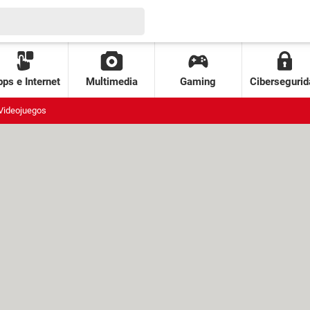
ps e Internet
Multimedia
Gaming
Cibersegurid
Videojuegos