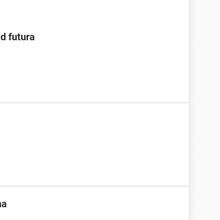
d futura
na