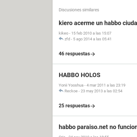
Discusiones similares
kiero acerme un habbo ciuda
kikeo
-
15 feb 2010 a las 15:07
zfd
-
5 ago 2014 a las 05:41
46 respuestas
HABBO HOLOS
Yonii Yooshua
-
4 mar 2011 a las 23:19
Reckoe
-
23 may 2013 a las 02:54
25 respuestas
habbo paraiso.net no funcio