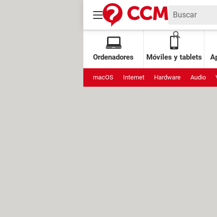
Ordenadores
Móviles y tablets
Ap
macOS
Internet
Hardware
Audio