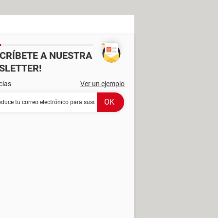
SCRÍBETE A NUESTRA
SLETTER!
cias
Ver un ejemplo