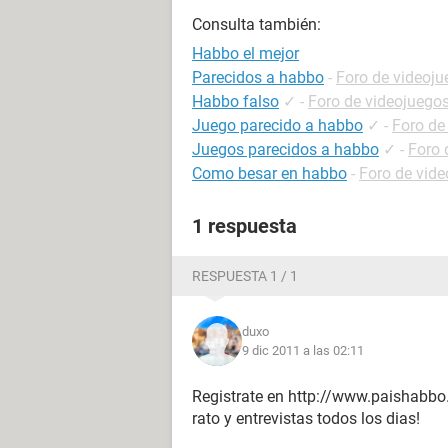
Consulta también:
Habbo el mejor
Parecidos a habbo
-
Foro de videoj
Habbo falso
✓
-
Foro de videojuego
Juego parecido a habbo
✓
-
Foro de
Juegos parecidos a habbo
✓
-
Foro 
Como besar en habbo
-
Foro de vid
1 respuesta
RESPUESTA 1 / 1
duxo
9 dic 2011 a las 02:11
Registrate en http://www.paishabbo
rato y entrevistas todos los dias!