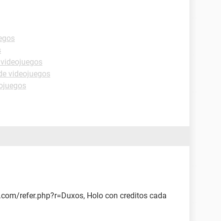
uegos
s
 videojuegos
de videojuegos
eojuegos
.com/refer.php?r=Duxos, Holo con creditos cada