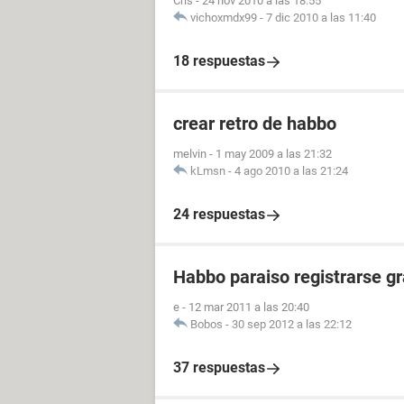
Cris
-
24 nov 2010 a las 18:55
vichoxmdx99
-
7 dic 2010 a las 11:40
18 respuestas
crear retro de habbo
melvin
-
1 may 2009 a las 21:32
kLmsn
-
4 ago 2010 a las 21:24
24 respuestas
Habbo paraiso registrarse gr
e
-
12 mar 2011 a las 20:40
Bobos
-
30 sep 2012 a las 22:12
37 respuestas