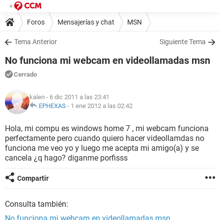
Foros
Mensajerías y chat
MSN
Tema Anterior
Siguiente Tema
No funciona mi webcam en videollamadas msn
Cerrado
kalen
- 6 dic 2011 a las 23:41
EPHEXAS
-
1 ene 2012 a las 02:42
Hola, mi compu es windows home 7 , mi webcam funciona
perfectamente pero cuando quiero hacer videollamdas no
funciona me veo yo y luego me acepta mi amigo(a) y se
cancela ¿q hago? diganme porfisss
Compartir
Consulta también:
No funciona mi webcam en videollamadas msn