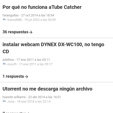
Por qué no funciona aTube Catcher
farangullas
-
27 oct 2014 a las 18:54
Samul888
-
19 jul 2022 a las 00:05
36 respuestas
instalar webcam DYNEX DX-WC100, no tengo
CD
arlethox
-
17 ene 2011 a las 05:11
ovsoft
-
17 ene 2011 a las 05:17
1 respuesta
Utorrent no me descarga ningún archivo
huesito williams
-
22 abr 2014 a las 16:01
Jona
-
18 ene 2018 a las 22:14