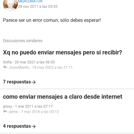
MERCURATOR
28 nov 2011 a las 05:55
Parece ser un error comun, sólo debes esperar!
Discusiones similares
Xq no puedo enviar mensajes pero si recibir?
Sofia
-
20 mar 2021 a las 06:53
JoseAlberto
-
18 may 2022 a las 21:11
7 respuestas
como enviar mensajes a claro desde internet
jessy
-
1 ene 2011 a las 07:17
jaime
-
7 mar 2018 a las 03:12
4 respuestas