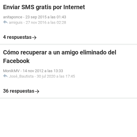
Enviar SMS gratis por Internet
anitaponce
-
23 sep 2015 a las 01:43
amiguis
-
27 nov 2016 a las 02:28
4 respuestas
Cómo recuperar a un amigo eliminado del
Facebook
MonikMV
-
14 nov 2012 a las 13:33
José_Bautista
-
30 jul 2020 a las 17:45
36 respuestas