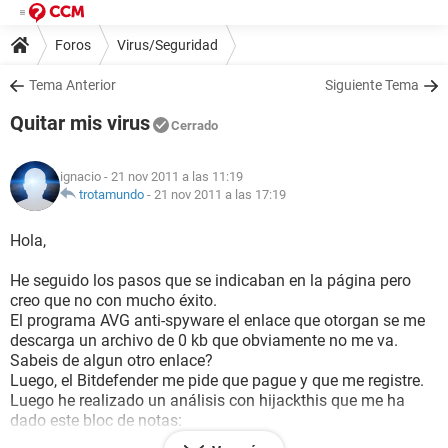
Foros
Virus/Seguridad
Tema Anterior
Siguiente Tema
Quitar mis virus
Cerrado
ignacio
- 21 nov 2011 a las 11:19
trotamundo
-
21 nov 2011 a las 17:19
Hola,
He seguido los pasos que se indicaban en la página pero
creo que no con mucho éxito.
El programa AVG anti-spyware el enlace que otorgan se me
descarga un archivo de 0 kb que obviamente no me va.
Sabeis de algun otro enlace?
Luego, el Bitdefender me pide que pague y que me registre.
Luego he realizado un análisis con hijackthis que me ha
dado este bloc de notas:
Logfile of Trend Micro HijackThis v2.0.2