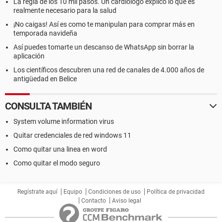
La regla de los 10 mil pasos. Un cardiólogo explicó lo que es
programa\Google\Chrome\Application\chrome.exe
realmente necesario para la salud
C:\Documents and Settings\Usuario\Configuración
local\Datos de
¡No caigas! Así es como te manipulan para comprar más en
programa\Google\Chrome\Application\chrome.exe
temporada navideña
C:\Documents and Settings\Usuario\Configuración
Así puedes tomarte un descanso de WhatsApp sin borrar la
local\Datos de
aplicación
programa\Google\Chrome\Application\chrome.exe
Los científicos descubren una red de canales de 4.000 años de
C:\Archivos de programa\SafeConnect\scManager.sys
antigüedad en Belice
C:\Archivos de programa\SafeConnect\scClient.exe
C:\HijackThis\HijackThis.exe
CONSULTA TAMBIÉN
R0 - HKCU\Software\Microsoft\Internet Explorer\Main,Start
System volume information virus
Page = http://www.google.es/
R1 - HKLM\Software\Microsoft\Internet
Quitar credenciales de red windows 11
Explorer\Main,Default_Page_URL =
Como quitar una linea en word
http://go.microsoft.com/fwlink/?LinkId=69157
R1 - HKLM\Software\Microsoft\Internet
Como quitar el modo seguro
Explorer\Main,Default_Search_URL =
http://go.microsoft.com/fwlink/?LinkId=54896
R1 - HKLM\Software\Microsoft\Internet
Regístrate aquí
Equipo
Condiciones de uso
Política de privacidad
Contacto
Aviso legal
Explorer\Main,Search Page =
http://go.microsoft.com/fwlink/?LinkId=54896