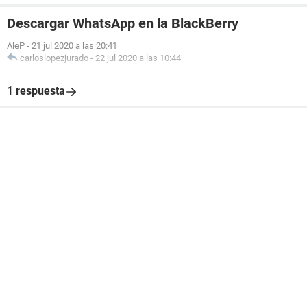
Descargar WhatsApp en la BlackBerry
AleP
-
21 jul 2020 a las 20:41
carloslopezjurado
-
22 jul 2020 a las 10:44
1 respuesta