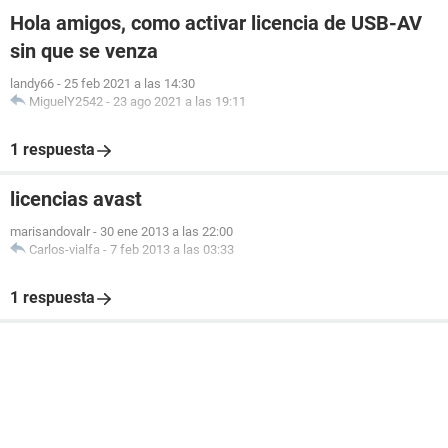
Hola amigos, como activar licencia de USB-AV
sin que se venza
landy66
-
25 feb 2021 a las 14:30
MiguelY2542
-
23 ago 2021 a las 19:11
1 respuesta
licencias avast
marisandovalr
-
30 ene 2013 a las 22:00
Carlos-vialfa
-
7 feb 2013 a las 03:33
1 respuesta