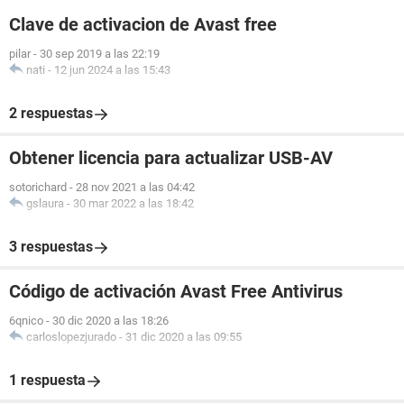
Clave de activacion de Avast free
pilar
-
30 sep 2019 a las 22:19
nati
-
12 jun 2024 a las 15:43
2 respuestas
Obtener licencia para actualizar USB-AV
sotorichard
-
28 nov 2021 a las 04:42
gslaura
-
30 mar 2022 a las 18:42
3 respuestas
Código de activación Avast Free Antivirus
6qnico
-
30 dic 2020 a las 18:26
carloslopezjurado
-
31 dic 2020 a las 09:55
1 respuesta