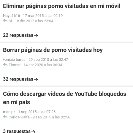
Eliminar páginas porno visitadas en mi móvil
Naya1616
-
17 mar 2015 a las 02:19
Si
-
18 dic 2017 a las 23:04
22 respuestas
Borrar páginas de porno visitadas hoy
venicio torres
-
29 sep 2013 a las 02:47
Tinmar
-
14 abr 2020 a las 06:34
32 respuestas
Cómo descargar videos de YouTube bloquedos
en mi país
marilpz
-
1 sep 2015 a las 07:26
Carlos-vialfa
-
9 sep 2015 a las 02:56
3 respuestas