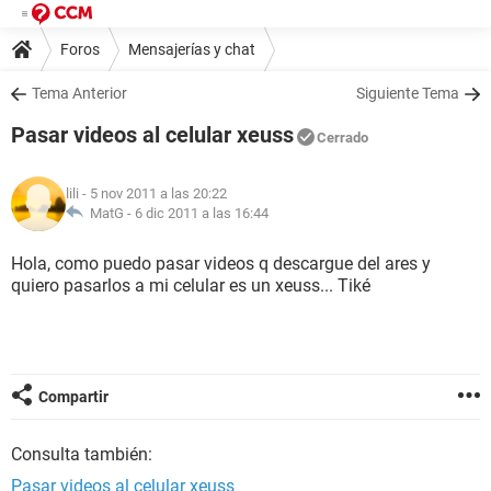
Foros
Mensajerías y chat
Tema Anterior
Siguiente Tema
Pasar videos al celular xeuss
Cerrado
lili
- 5 nov 2011 a las 20:22
MatG -
6 dic 2011 a las 16:44
Hola, como puedo pasar videos q descargue del ares y
quiero pasarlos a mi celular es un xeuss... Tiké
Compartir
Consulta también:
Pasar videos al celular xeuss