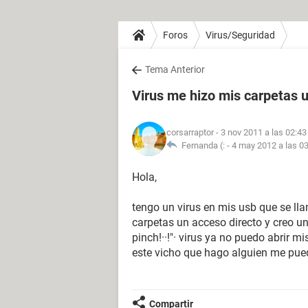
Foros
Virus/Seguridad
Tema Anterior
Virus me hizo mis carpetas 
corsarraptor
- 3 nov 2011 a las 02:43
Fernanda (: -
4 may 2012 a las 0
Hola,
tengo un virus en mis usb que se ll
carpetas un acceso directo y creo un
pinch!··!"· virus ya no puedo abrir 
este vicho que hago alguien me pue
Compartir