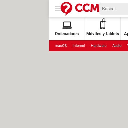
Ordenadores
Móviles y tablets
Ap
macOS
Internet
Hardware
Audio