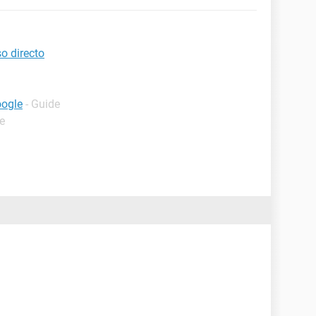
o directo
oogle
- Guide
e