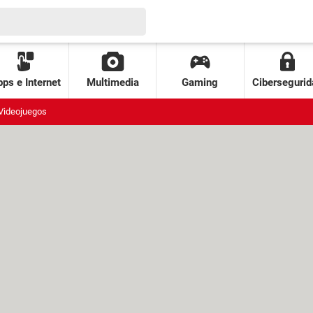
ps e Internet
Multimedia
Gaming
Cibersegurid
Videojuegos