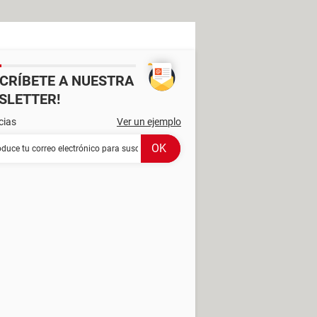
SCRÍBETE A NUESTRA
SLETTER!
cias
Ver un ejemplo