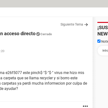
Siguiente Tema
¡SU
un acceso directo
NEW
Cerrado
Noti
3:20
ama e26f5077 este pinch$·"$·"$·" virus me hizo mis
a carpeta que se llama recycler y si borro este
mis carpetas ya perdi mucha informecion por culpa de
de ayudar?