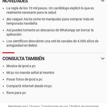
NOVEDADES
La regla de los 10 mil pasos. Un cardiólogo explicó lo que es
realmente necesario para la salud
¡No caigas! Así es como te manipulan para comprar más en
temporada navideña
Así puedes tomarte un descanso de WhatsApp sin borrar la
aplicación
Los científicos descubren una red de canales de 4.000 años de
antigüedad en Belice
CONSULTA TAMBIÉN
Musica de ipod a pc
Mi pc no manda señal al monitor
Pasar fotos de ipod a pc
Compartir internet desde mi pc
Rave para pc
Regístrate aquí
Equipo
Condiciones de uso
Política de privacidad