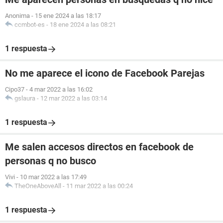
Anonima
-
15 ene 2024 a las 18:17
ccmbot-es
-
18 ene 2024 a las 08:21
1 respuesta
No me aparece el icono de Facebook Parejas
Cipo37
-
4 mar 2022 a las 16:02
gslaura
-
12 mar 2022 a las 03:14
1 respuesta
Me salen accesos directos en facebook de
personas q no busco
Vivi
-
10 mar 2022 a las 17:49
TheOneAboveAll
-
11 mar 2022 a las 00:24
1 respuesta