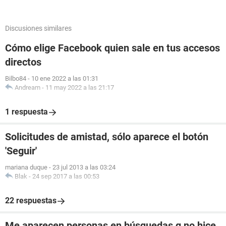
Discusiones similares
Cómo elige Facebook quien sale en tus accesos
directos
Bilbo84
-
10 ene 2022 a las 01:31
Andream
-
11 may 2022 a las 21:17
1 respuesta
Solicitudes de amistad, sólo aparece el botón
'Seguir'
mariana duque
-
23 jul 2013 a las 03:24
Blak
-
24 sep 2017 a las 00:53
22 respuestas
Me aparecen personas en búsquedas q no hice