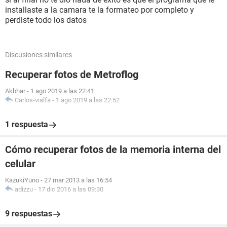
installaste a la camara te la formateo por completo y
perdiste todo los datos
Discusiones similares
Recuperar fotos de Metroflog
Akbhar
-
1 ago 2019 a las 22:41
Carlos-vialfa
-
1 ago 2019 a las 22:52
1 respuesta
Cómo recuperar fotos de la memoria interna del
celular
KazukiYuno
-
27 mar 2013 a las 16:54
adizzu
-
17 dic 2016 a las 09:30
9 respuestas