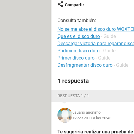
Compartir
Consulta también:
No se me abre el disco duro WOXTE
Que es el disco duro
- Guide
Descargar victoria para reparar disc
Particion disco duro
- Guide
Primer disco duro
- Guide
Desfragmentar disco duro
- Guide
1 respuesta
RESPUESTA 1 / 1
usuario anónimo
12 oct 2011 a las 20:43
Te sugeriria realizar una prueba d