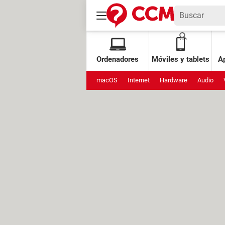
Ordenadores
Móviles y tablets
Ap
macOS
Internet
Hardware
Audio