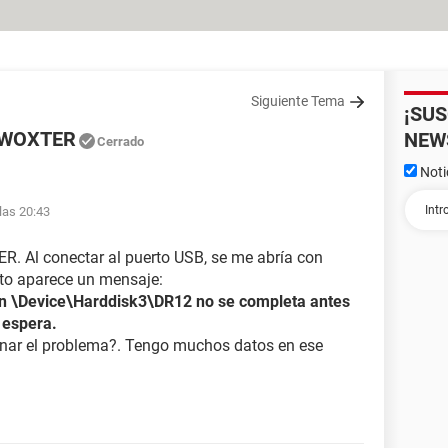
Siguiente Tema
¡SU
o WOXTER
NEW
Cerrado
Noti
las 20:43
R. Al conectar al puerto USB, se me abría con
ato aparece un mensaje:
en \Device\Harddisk3\DR12 no se completa antes
 espera.
nar el problema?. Tengo muchos datos en ese