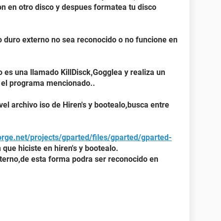
on en otro disco y despues formatea tu disco
 duro externo no sea reconocido o no funcione en
 es una llamado KillDisck,Gogglea y realiza un
on el programa mencionado..
vel archivo iso de Hiren's y bootealo,busca entre
orge.net/projects/gparted/files/gparted/gparted-
que hiciste en hiren's y bootealo.
xterno,de esta forma podra ser reconocido en