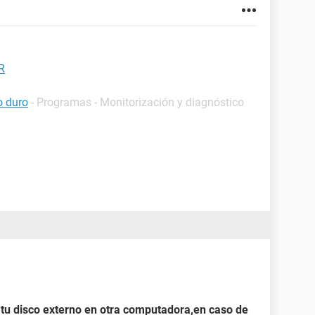
R
o duro
- Programas - Monitorización y diagnóstico
e tu disco externo en otra computadora,en caso de