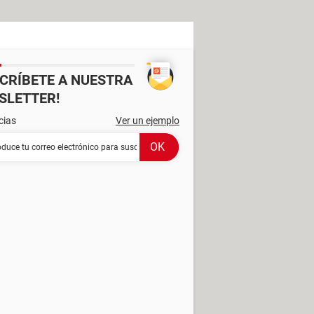
SCRÍBETE A NUESTRA
SLETTER!
cias
Ver un ejemplo