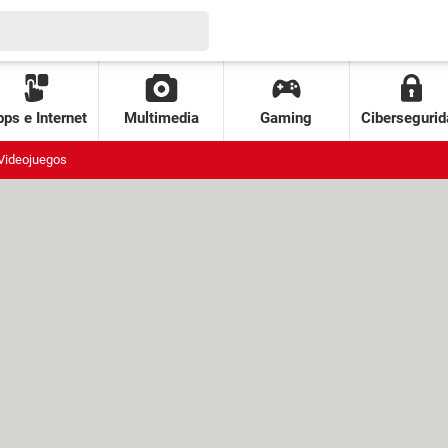
ps e Internet
Multimedia
Gaming
Cibersegurid
Videojuegos