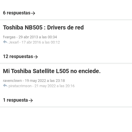
6 respuestas
Toshiba NB505 : Drivers de red
fvargas
-
29 abr 2013 a las 00:34
Jexarl
-
17 abr 2016 a las 00:12
12 respuestas
Mi Toshiba Satellite L505 no enciede.
ravenclxwn
-
19 may 2022 a las 23:18
piratacrimson
-
21 may 2022 a las 20:16
1 respuesta