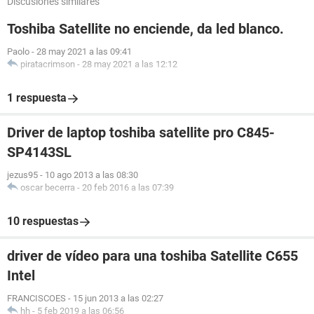
Discusiones similares
Toshiba Satellite no enciende, da led blanco.
Paolo
-
28 may 2021 a las 09:41
piratacrimson
-
28 may 2021 a las 12:12
1 respuesta
Driver de laptop toshiba satellite pro C845-
SP4143SL
jezus95
-
10 ago 2013 a las 08:30
oscar becerra
-
20 feb 2016 a las 07:39
10 respuestas
driver de vídeo para una toshiba Satellite C655
Intel
FRANCISCOES
-
15 jun 2013 a las 02:27
hh
-
5 feb 2019 a las 06:56