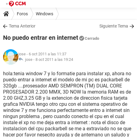
Foros
Windows
Tema Anterior
Siguiente Tema
No puedo entrar en internet
Cerrado
jose
- 6 oct 2011 a las 11:37
jose -
8 oct 2011 a las 19:24
hola:tenia window 7 y lo formatie para instalar xp, ahora no
puedo entrar a internet el modelo de mi pc es packarbell de
320gb ....prosesador AMD SEMPRON (TM) DUAL CORE
PROSESADOR 2.200 MMX, 3D NOW la memoria RAM es de
2.00 GHZ,3.25 GB y la extencion de direccion fisica tarjeta
grafica NVIDIA tengo otro cpu con el sistema operativo de
window 7 y me funciona perfectamente entro a internet sin
ningun problema , pero cuando conecto el cpu en el cual
instale el xp no me deja entra a internet : nota el disco de
instalacion del cpu packarbell se me a extraviado no se que
hacer por favor nesecito ayuda y de antemano un saludo y