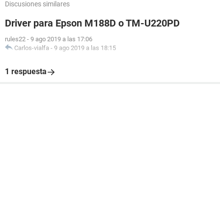
Discusiones similares
Driver para Epson M188D o TM-U220PD
rules22
-
9 ago 2019 a las 17:06
Carlos-vialfa
-
9 ago 2019 a las 18:15
1 respuesta