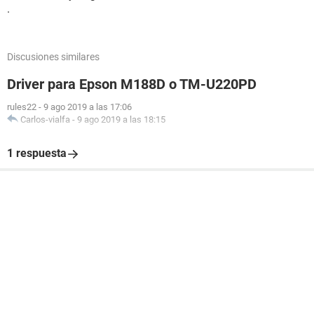
.
Discusiones similares
Driver para Epson M188D o TM-U220PD
rules22
-
9 ago 2019 a las 17:06
Carlos-vialfa
-
9 ago 2019 a las 18:15
1 respuesta