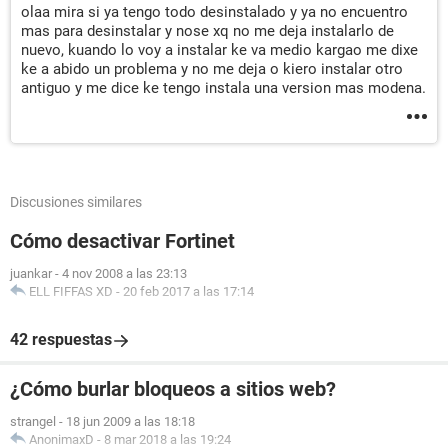
olaa mira si ya tengo todo desinstalado y ya no encuentro
mas para desinstalar y nose xq no me deja instalarlo de
nuevo, kuando lo voy a instalar ke va medio kargao me dixe
ke a abido un problema y no me deja o kiero instalar otro
antiguo y me dice ke tengo instala una version mas modena.
Discusiones similares
Cómo desactivar Fortinet
juankar
-
4 nov 2008 a las 23:13
ELL FIFFAS XD
-
20 feb 2017 a las 17:14
42 respuestas
¿Cómo burlar bloqueos a sitios web?
strangel
-
18 jun 2009 a las 18:18
AnonimaxD
-
8 mar 2018 a las 19:24