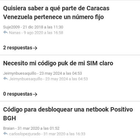
Quisiera saber a qué parte de Caracas
Venezuela pertenece un número fijo
Suje2009
-
21 dic 2018 a las 11:30
Nanas
-
9 ago 2020 a las 16:58
2 respuestas
Necesito mi código puk de mi SIM claro
Jeimynbuesaquillo
-
23 may 2024 a las 04:53
Jeimynbuesaquillo
-
23 may 2024 a las 04:53
0 respuestas
Código para desbloquear una netbook Positivo
BGH
Braian
-
31 mar 2020 a las 01:52
carloslopezjurado
-
31 mar 2020 a las 16:33