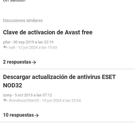
Discusiones similares
Clave de activacion de Avast free
pilar
-
30 sep 2019 a las 22:19
nati
-
12 jun 2024 a las 15:43
2 respuestas
Descargar actualización de antivirus ESET
NOD32
izony
-
5 oct 2015 a las 07:12
WondrousOtter33
-
15 jun 2024 a las 23:54
10 respuestas