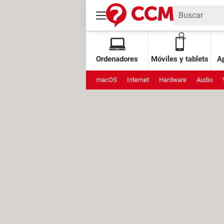
Ordenadores
Móviles y tablets
Ap
macOS
Internet
Hardware
Audio