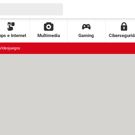
ps e Internet
Multimedia
Gaming
Cibersegurid
Videojuegos