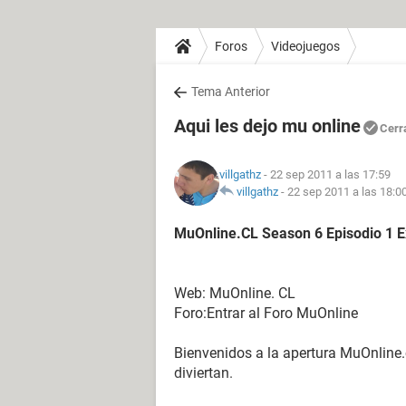
Foros
Videojuegos
Tema Anterior
Aqui les dejo mu online
Cerr
villgathz
- 22 sep 2011 a las 17:59
villgathz
-
22 sep 2011 a las 18:0
MuOnline.CL Season 6 Episodio 1 E
Web: MuOnline. CL
Foro:Entrar al Foro MuOnline
Bienvenidos a la apertura MuOnline
diviertan.