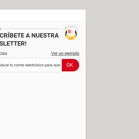
SCRÍBETE A NUESTRA
SLETTER!
cias
Ver un ejemplo