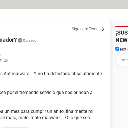
Siguiente Tema
¡SU
enador?
NEW
Cerrado
Noti
58
01:26
 Antimalware... Y no ha detectado absolutamente
kea por el tremendo servicio que nos brindan a
ba un mes para cumplir un añito, finalmente mi
 ese malo, malo, malo malware.... O lo que sea.