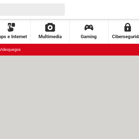
ps e Internet
Multimedia
Gaming
Cibersegurid
Videojuegos