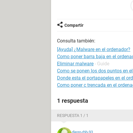
Vamos a ver, todo comenzó cuando 
nuevo HDD. Una vez pasados mis da
de Ps3.
Compartir
Lo raro empezó cuando, pasados un
a darme errores raros respecto a lo 
Consulta también:
sacado capturas. Sin embargo, eso s
archivos normales u otras carpetas
[Ayuda] ¿Malware en el ordenador?
problema aislado, pero lo pongo po
Como poner barra baja en el ordena
Eliminar malware
- Guide
Luego, todo comenzó a ir de mal en 
Como se ponen los dos puntos en el
Jdownloader
tardaba montonazo en a
Donde esta el portapapeles en el or
cargandado.
Como poner c trencada en el ordena
Lo peor vino cuando
Google Chrom
1 respuesta
a la mínima se quedaba cargando y
cargar hasta Kioskea era ardua tare
RESPUESTA 1 / 1
Así que acabé y decidí dejar pasar 
problemas al pasar los backups pero
diego-rbb-93
tardan muchísimo en ponerse en ma