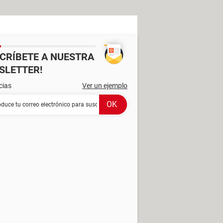
SCRÍBETE A NUESTRA
SLETTER!
cias
Ver un ejemplo