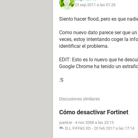
23 sep 2011 a las 01:26
Y Google Chrome, mejor ni mirarlo, 
Siento hacer flood, pero es que nad
de repente hace caput, primero es Ch
deja tocar nada. Y por último, si por
Como nuevo dato parece ser que un 
menú de opciones de Windows (porqu
veces, estoy intentando coger la inf
para nada acceder al menú de Tareas
identificar el problema.
Otro comportamiento raro fue que cua
EDIT: Esto es lo nuevo que he descub
reiniciar o a apagar hacia pantalla e
Google Chrome ha tenido un extraño f
sesión.
:S
Y por último, para colmo, hoy cuando
arranque con
Avast
(este se ha tira
mucho efecto), me ha salido la mald
Discusiones similares
Este Windows no es original".
Cómo desactivar Fortinet
Pero si vino de fábrica con el portátil
juankar
-
4 nov 2008 a las 23:13
En fin, que logro tener acceso al po
ELL FIFFAS XD
-
20 feb 2017 a las 17:14
sesión, pero luego, conforme voy ha