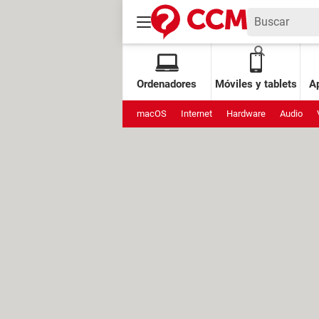
Ordenadores
Móviles y tablets
Ap
macOS
Internet
Hardware
Audio