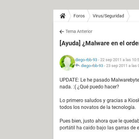
Foros
Virus/Seguridad
Tema Anterior
[Ayuda] ¿Malware en el ord
diego-rbb-93
- 22 sep 2011 a las 10:
diego-rbb-93
-
23 sep 2011 a las 
UPDATE: Le he pasado Malwarebytes
nada. :( ¿Qué puedo hacer?
Lo primero saludos y gracias a Kios
todos los novatos de la tecnología.
Pues bien, justo ahora que le queda
portátil ha caido bajo las garras de