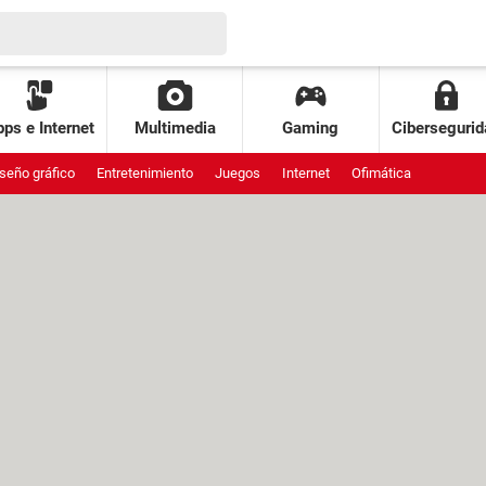
ps e Internet
Multimedia
Gaming
Cibersegurid
seño gráfico
Entretenimiento
Juegos
Internet
Ofimática