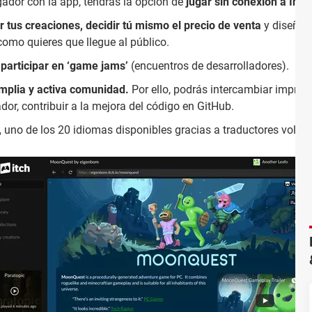
ador con la app, tendrás la opción de
jugar sin conexión a Inte
r tus creaciones, decidir tú mismo el precio de venta
y diseñar 
 como quieres que llegue al público.
e
participar en ‘game jams’
(encuentros de desarrolladores).
mplia y activa comunidad.
Por ello, podrás intercambiar impres
dor, contribuir a la mejora del código en GitHub.
,
uno de los 20 idiomas disponibles gracias a traductores volunt