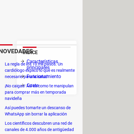
ionado a los juegos 'indie',
digital en el que exponer y
amos en qué consiste y cómo
NOVEDADES
ÍNDICE
s
Características
La regla de los 10 mil pasos. Un
principales
cardiólogo explicó lo que es realmente
Funcionamiento
necesario para la salud
Coste
¡No caigas! Así es como te manipulan
como
para comprar más en temporada
as
navideña
Así puedes tomarte un descanso de
argados.
WhatsApp sin borrar la aplicación
Los científicos descubren una red de
se actualizan de forma automática.
canales de 4.000 años de antigüedad