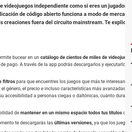
e videojuegos independiente como si eres un jugador afic
aplicación de código abierto funciona a modo de mercado 
mas creaciones fuera del circuito mainstream. Te explic
permite bucear en un
catálogo de cientos de miles de videojuego
de pago. A través de la app podrás descargarlos y ejecutarlos
 filtros
para que encuentres los juegos que más te interesan.
 el género, el precio e incluso características más avanzadas 
su accesibilidad a personas ciegas o daltónicas, cuánto duran l
bilidad de
mantener en un mismo espacio todos tus títulos
desc
momento te descargarás las
últimas versiones,
ya que los juegos 