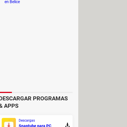
rnet.
en Belice
todos los aspectos de tu página de
iones con otros usuarios y
arios.
DESCARGAR PROGRAMAS
& APPS
Descargas
Snaptube para PC