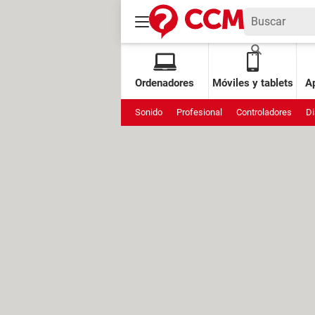
Ordenadores
Móviles y tablets
Ap
Sonido
Profesional
Controladores
Di