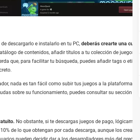
o de descargarlo e instalarlo en tu PC,
deberás crearte una cuen
logo de contenidos, añadir títulos a tu colección de juegos, filtr
da que, para facilitar tu búsqueda, puedes añadir tags o etiqu
creto.
ador, nada es tan fácil como subir tus juegos a la plataforma. Bast
udas sobre su funcionamiento, puedes consultar su sección de
atuito.
No obstante, si te descargas juegos de pago, lógicament
 10% de lo que obtengan por cada descarga, aunque los creadore
uarios pueden decidir dar a los desarrolladores más del precio 