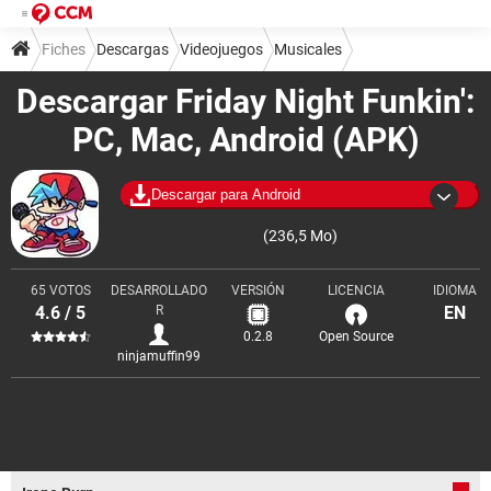
Fiches
Descargas
Videojuegos
Musicales
Descargar Friday Night Funkin':
PC, Mac, Android (APK)
Descargar para Android
(236,5 Mo)
65 VOTOS
DESARROLLADO
VERSIÓN
LICENCIA
IDIOMA
4.6 / 5
R
EN
0.2.8
Open Source
ninjamuffin99