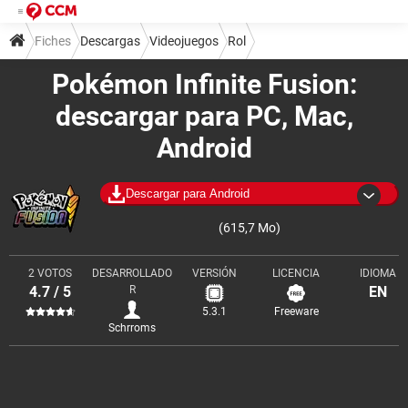
Fiches
Descargas
Videojuegos
Rol
Pokémon Infinite Fusion:
descargar para PC, Mac,
Android
Descargar para Android
(615,7 Mo)
2 VOTOS
DESARROLLADO
VERSIÓN
LICENCIA
IDIOMA
4.7 / 5
R
EN
5.3.1
Freeware
Schrroms