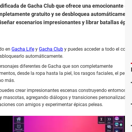
dificada de Gacha Club que ofrece una emocionante e i
completamente gratuito y se desbloquea automáticamente,
diseñar escenarios impresionantes y librar batallas épic
do en
Gacha Life
y
Gacha Club
y puedes acceder a todo el cont
desbloquearlo automáticamente.
personajes diferentes de Gacha que son completamente
entos, desde la ropa hasta la piel, los rasgos faciales, el peina
cho más.
uedes crear impresionantes escenas construyendo entornos y
y mascotas, agregando diálogos y transiciones personalizadas, 
aciones con amigos y experimentar épicas peleas.