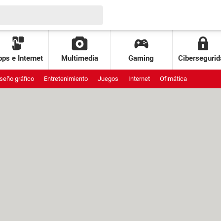
ps e Internet
Multimedia
Gaming
Cibersegurid
seño gráfico
Entretenimiento
Juegos
Internet
Ofimática