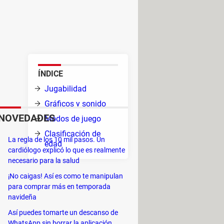
nnovadora experiencia de
 lo que te permite crear y
as.
ÍNDICE
enido
Jugabilidad
Gráficos y sonido
NOVEDADES
Modos de juego
do,
Clasificación de
La regla de los 10 mil pasos. Un
edad
cardiólogo explicó lo que es realmente
necesario para la salud
etc.
¡No caigas! Así es como te manipulan
para comprar más en temporada
navideña
Así puedes tomarte un descanso de
WhatsApp sin borrar la aplicación