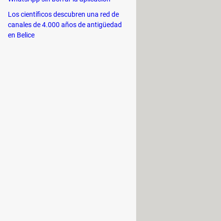
Los científicos descubren una red de
canales de 4.000 años de antigüedad
en Belice
s incluyen batallas de baile, un
a Redux y uno de memoria en el que
periencia sea más llamativa y
 Gacha Redux y disfrutar de todo lo