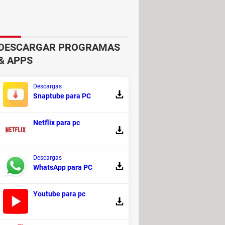
DESCARGAR PROGRAMAS
& APPS
Descargas
Snaptube para PC
Netflix para pc
onés
. Descubre un mundo lleno de
Descargas
WhatsApp para PC
Youtube para pc
 los que lucharás con tu propio