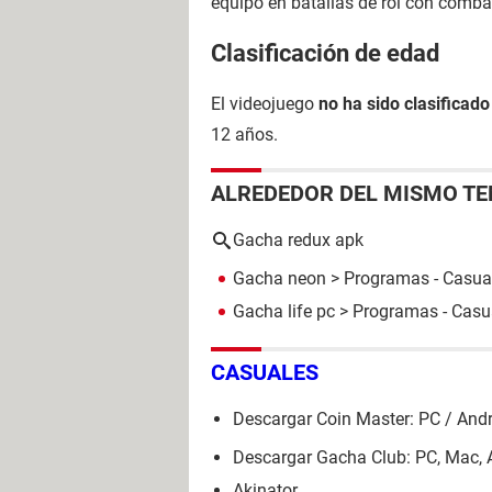
equipo en batallas de rol con comba
Clasificación de edad
El videojuego
no ha sido clasificado
12 años.
ALREDEDOR DEL MISMO T
Gacha redux apk
Gacha neon
> Programas - Casua
Gacha life pc
> Programas - Casu
CASUALES
Descargar Coin Master: PC / And
Descargar Gacha Club: PC, Mac, 
Akinator