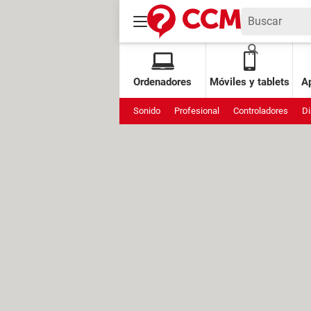
Ordenadores
Móviles y tablets
Ap
Sonido
Profesional
Controladores
Di