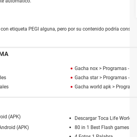
te automático.
con etiqueta PEGI alguna, pero por su contenido podría consid
EMA
Gacha nox
> Programas - Ca
les
Gacha star
> Programas - Ca
ales
Gacha world apk
> Programa
roid (APK)
Descargar Toca Life World: 
Android (APK)
80 in 1 Best Flash games
4 Fotos 1 Palabra