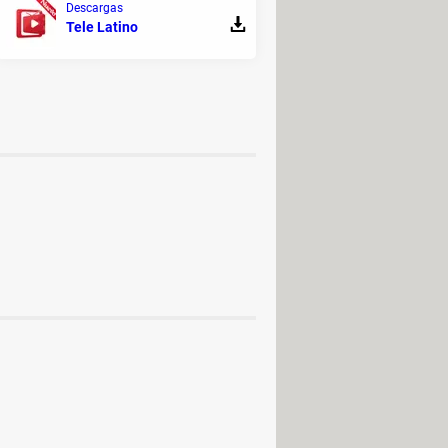
Descargas
Tele Latino
erarse apto para mayores de
suales
suales
s - Casuales
PC / Android (APK)