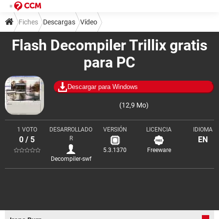
Fiches
Descargas
Vídeo
Flash Decompiler Trillix gratis
para PC
Descargar para Windows
(12,9 Mo)
1 VOTO
DESARROLLADO
VERSIÓN
LICENCIA
IDIOMA
0 / 5
R
EN
5.3.1370
Freeware
Decompiler-swf