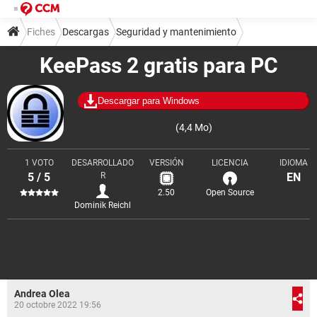
Fiches
Descargas
Seguridad y mantenimiento
KeePass 2 gratis para PC
Gestión de contraseñas
Descargar para Windows
(4,4 Mo)
1 VOTO
DESARROLLADO
VERSIÓN
LICENCIA
IDIOMA
5 / 5
R
EN
2.50
Open Source
Dominik Reichl
Andrea Olea
20 octobre 2022 19:56