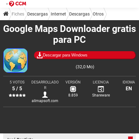
Fiches
Descargas
Internet
Descargas
Otros
Google Maps Downloader gratis
para PC
Descargar para Windows
(32,0 Mo)
5 VOTOS
DESARROLLADO
VERSIÓN
LICENCIA
IDIOMA
5 / 5
R
EN
8.859
Shareware
allmapsoft.com