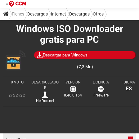
Fiches
Descargas
Internet
Descargas
Otros
Windows ISO Downloader
gratis para PC
Descargar para Windows
(7,3 Mo)
0 VOTO
DESARROLLADO
VERSIÓN
LICENCIA
IDIOMA
R
ES
8.46.0.154
Freeware
HeiDoc.net