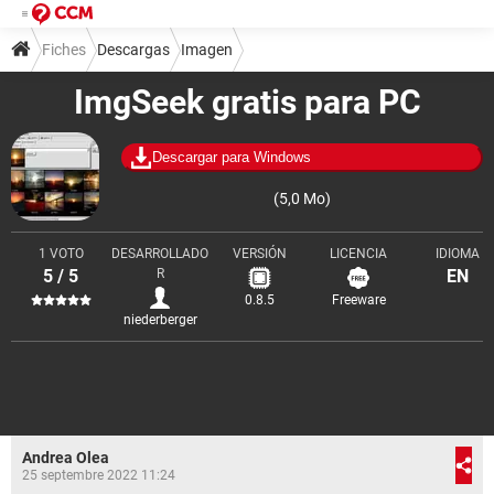
Fiches
Descargas
Imagen
ImgSeek gratis para PC
Visualización y gestión de imágenes
Descargar para Windows
(5,0 Mo)
1 VOTO
DESARROLLADO
VERSIÓN
LICENCIA
IDIOMA
5 / 5
R
EN
0.8.5
Freeware
niederberger
Andrea Olea
25 septembre 2022 11:24