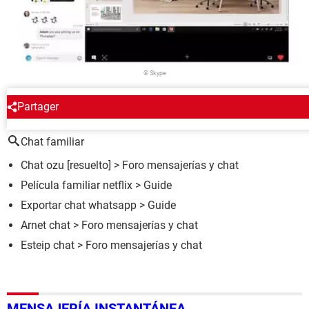
© Skype
Partager
ALREDEDOR DEL MISMO TEMA
Chat familiar
Chat ozu
[resuelto] >
Foro mensajerías y chat
Película familiar netflix
> Guide
Exportar chat whatsapp
> Guide
Arnet chat
>
Foro mensajerías y chat
Esteip chat
>
Foro mensajerías y chat
MENSAJERÍA INSTANTÁNEA