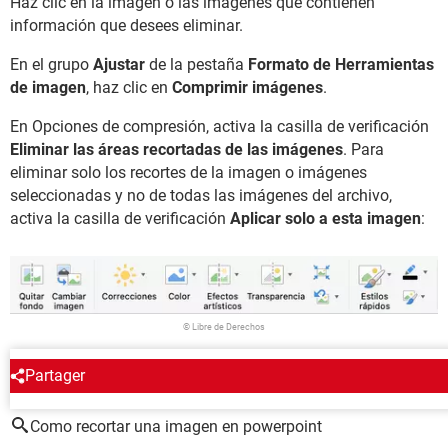
Haz clic en la imagen o las imágenes que contienen
información que desees eliminar.
En el grupo
Ajustar
de la pestaña
Formato de Herramientas
de imagen
, haz clic en
Comprimir imágenes
.
En Opciones de compresión, activa la casilla de verificación
Eliminar las áreas recortadas de las imágenes
. Para
eliminar solo los recortes de la imagen o imágenes
seleccionadas y no de todas las imágenes del archivo,
activa la casilla de verificación
Aplicar solo a esta imagen
:
© Libre de Derechos
Partager
ALREDEDOR DEL MISMO TEMA
Como recortar una imagen en powerpoint