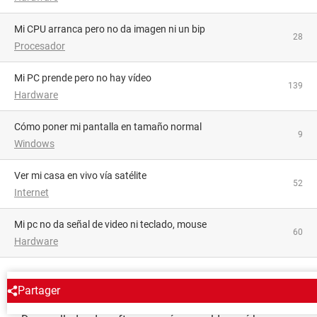
Mi CPU arranca pero no da imagen ni un bip
28
Procesador
Mi PC prende pero no hay vídeo
139
Hardware
Cómo poner mi pantalla en tamaño normal
9
Windows
Ver mi casa en vivo vía satélite
52
Internet
mi pc no da señal de video ni teclado, mouse
60
Hardware
ENCICLOPEDIA
Partager