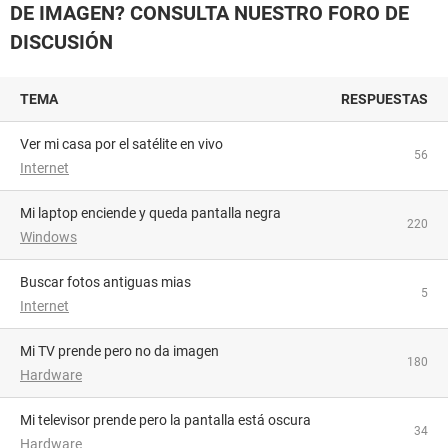
DE IMAGEN? CONSULTA NUESTRO FORO DE
DISCUSIÓN
TEMA
RESPUESTAS
Ver mi casa por el satélite en vivo
56
Internet
Mi laptop enciende y queda pantalla negra
220
Windows
buscar fotos antiguas mias
5
Internet
Mi TV prende pero no da imagen
180
Hardware
Mi televisor prende pero la pantalla está oscura
34
Hardware