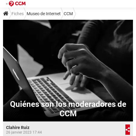
Fiches
Museo de Internet
CCM
Quiénes son los moderadores de
CCM
Clahire Ruiz
26 janvier 2023 17:44