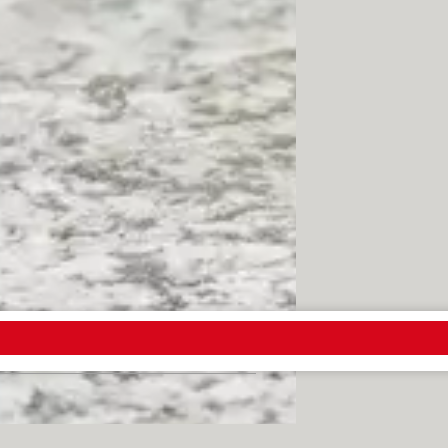
onar, incluso si lo habías puesto en
indows Phone, intenta con Encuentra
sitivo, que viene integrada en todos
das. Lee detenidamente el contrato y
ro incluso cubren otros dispositivos,
 legal