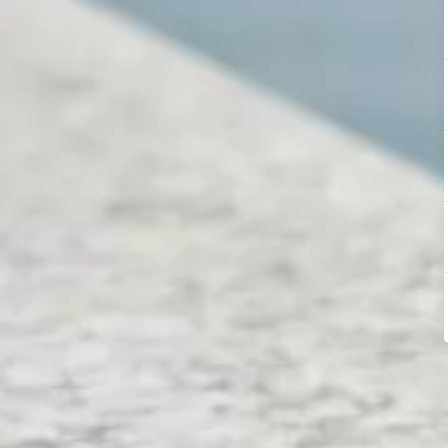
) utilizando un antivirus
 más que proteger tu
smartphone
de virus. Estos programas puede
cena, o bloquearlo para que no puedan utilizarlo con una nueva 
nti-Theft desarrollado por F Secure
. Este programa gratuito te p
btener el número de teléfono de cualquier tarjeta SIM que sea in
 Windows.
ísticas similares es
Trend Micro Mobile Security
. Con una suscr
 si te roban tu
smartphone
.
ity
puede bloquear tu
smartphone
de manera remota y enviar u
s datos a distancia.
unque esté en modo silencio o vibración