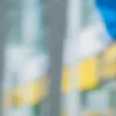
escargar e instalar en el teléfono previamente.
roid
robado o perdido, intenta con Wave Secure o
Prey
. Para teléfon
camos cómo usarlo).
edes utilizar el servicio
Buscar mi móvil
de Samsung.
d
ermite localizar un iPhone, iPod, iPad o MacBook perdido utiliza
trar un dispositivo iOS perdido destaca la aplicación
Undercove
n Symbian
ema operativo Symbiam, tendrás problemas para localizarlo, ya 
ador de telefonia móvil que quizá pueda ayudarte.