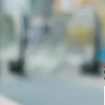
il) BlackBerry con sistema RIM
zar tu BlackBerry desde el PC. Además, te da la posibilidad de to
quear tu
smartphone
, eliminar tus datos, etc.). La
app
BlackBerry 
onos
BlackBerry 10
. En modelos anteriores, puedes
descargar Bl
lackBerry.
n Windows Phone
o para
encontrar un dispositivo Windows perdido
. Gracias a este
alizar tu teléfono en un mapa, bloquearlo y eliminar los datos 
si eres usuario de AT&T, Verizon, T-Mobile o Sprint
dores de telefonía más importantes son T&T, Verizon, T-Mobile 
 un servicio para localizar sus
smartphone
, aun cuando muchos
calizar tu
smartphone
y eres usuario de Sprint, la compañía ofre