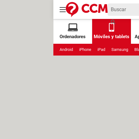
Ordenadores
Móviles y tablets
Ap
Android
iPhone
iPad
Samsung
Bl