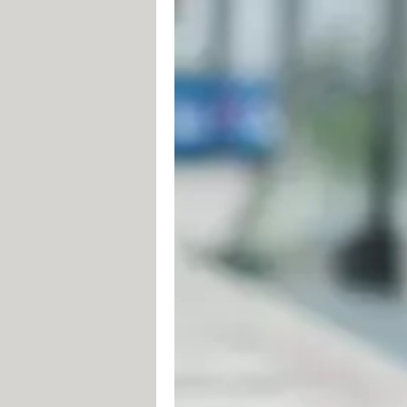
Cómo encontrar un celular (móv
BlackBerry Protect
te permite locali
proteger tus datos (por ejemplo, blo
en el sistema operativo de los teléf
desde la tienda de aplicaciones de B
Cómo localizar un teléfono co
Microsoft ofrece un servicio gratuit
acciones de manera remota, como loc
Cómo localizar tu 'smartphone' 
En Estados Unidos, los cuatro opera
compañias no ofrecen a sus usuarios
una función dedicada.
Sin embargo, si estás tratando de lo