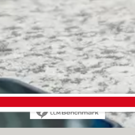
ees que está cerca, puedes utilizar una aplicación para hacerlo s
kBerry Protect. En dispositivos iOS, usa Buscar mi iPhone. En W
 Microsoft
. En teléfonos Android, utiliza la
app
Encontrar mi dispo
cación de terceros como Lost Android.
artphone'
ara tu celular, el cual cubrirá diversas incidencias, pero no to
ras y, especialmente, a las exclusiones. Algunas pólizas de segu
trate aquí
Equipo
Condiciones de uso
Política de privacidad
Contacto
Aviso