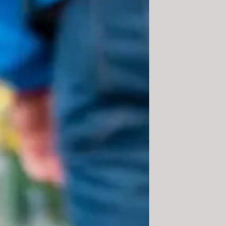
os Sony Xperia, intenta con
Encontrar
ndo otro dispositivo iOS.
r
.
que este modelo de teléfono está