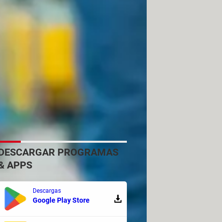
mar el control de tu teléfono para
Protect viene integrada por defecto
ackBerry Protect
de manera gratuita
 servicio, podrás realizar diversas
alojados en él.
DESCARGAR PROGRAMAS
& APPS
y Sprint. Desafortunadamente, estas
 de estos dispositivos ya integran
Descargas
Google Play Store
ce el servicio
Family Locator
que