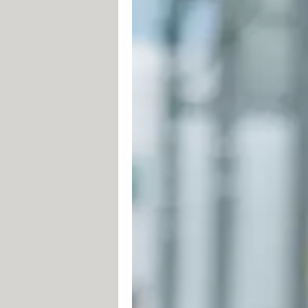
Nota
: estas aplicaciones se deben d
Cómo ubicar un dispositivo And
Para encontrar un teléfono Android 
mi dispositivo
(en
esta guía
te expli
Para localizar teléfonos Samsung, pu
Cómo localizar un iPhone o iPa
La aplicación
Buscar mi iPhone
te p
Entre otras herramientas para encon
Cómo localizar un teléfono co
Si has perdido un teléfono con sist
discontinuado. Contacta con tu oper