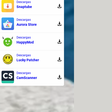
Descargas
Snaptube
Descargas
n localizar tu dispositivo, eliminar
Aurora Store
tarjeta SIM.
Descargas
HappyMod
ermite bloquear tu
smartphone
de
sertada en el teléfono. Es
Descargas
Lucky Patcher
ipción en Trend Micro, podrás
Descargas
CamScanner
n mensaje predeterminado a tu