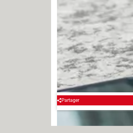
Si no encuentras tu teléfono, pero cr
modo silencio o vibración.
En teléfonos BlakBerry, utiliza Blac
mi teléfono disponible en el
sitio de
los dispositivos Android, o una apli
Contratar un seguro para tu 'sm
También puedes contratar un seguro p
presta atención a la lista de cobertu
como cámaras y computadoras.
Partager
Regís