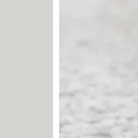
puede ayudarte a localizarlo.
Cómo encontrar tu celular (móvil
Algunos programas antivirus hacen
a distancia la información que alma
Un ejemplo de tales programas es
A
manera remota, borrar tus datos, y o
compatible con Android, Symbian y
Otro programa antivirus con caracter
eliminar tus datos de manera remota
Finalmente,
Kaspersky Internet Secur
teléfono. También puede eliminar tu
Cómo hacer sonar tu teléfono a