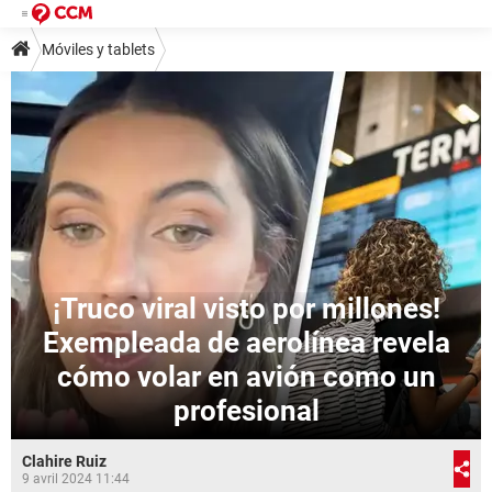
Móviles y tablets
¡Truco viral visto por millones!
Exempleada de aerolínea revela
cómo volar en avión como un
profesional
Clahire Ruiz
9 avril 2024 11:44