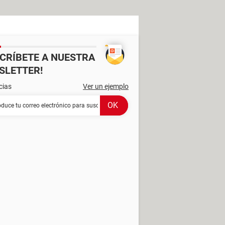
SCRÍBETE A NUESTRA
SLETTER!
cias
Ver un ejemplo