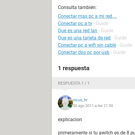
Consulta también:
Conectar mas pc a mi red....
Conectar pc a tv
- Guide
Que es una red lan
- Guide
Que es una tarjeta de red
- Guide
Conectar pc a wifi sin cable
- Guide
Conectar dos pc por usb
- Guide
1 respuesta
RESPUESTA 1 / 1
nicus_hr
30 ago 2011 a las 21:50
explicacion
primeramente si tu awitch es de 8 p