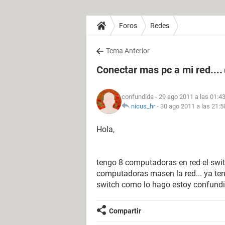
Foros
Redes
Tema Anterior
Conectar mas pc a mi red....
confundida
- 29 ago 2011 a las 01:4
nicus_hr
-
30 ago 2011 a las 21:5
Hola,
tengo 8 computadoras en red el swit
computadoras masen la red... ya ten
switch como lo hago estoy confundid
Compartir