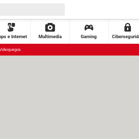
ps e Internet
Multimedia
Gaming
Cibersegurid
Videojuegos