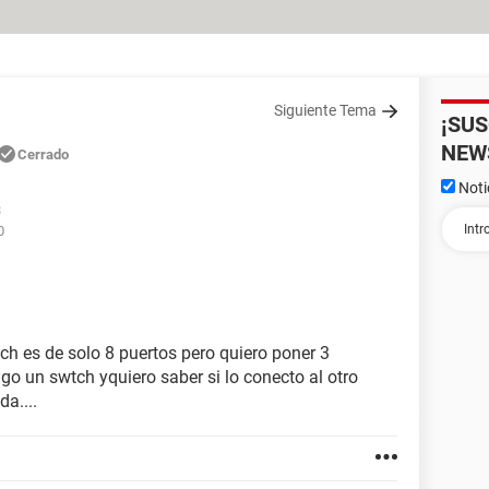
Siguiente Tema
¡SU
NEW
Cerrado
Noti
3
0
ch es de solo 8 puertos pero quiero poner 3
go un swtch yquiero saber si lo conecto al otro
a....