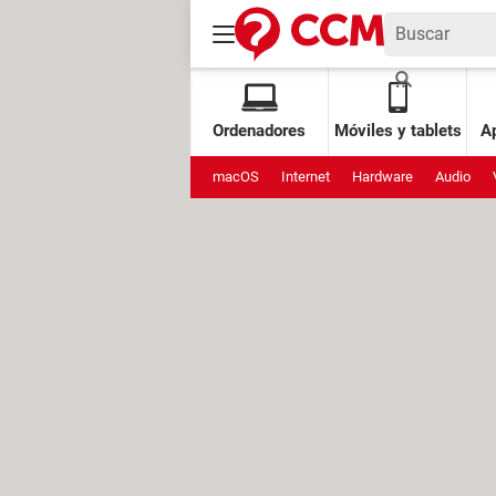
Ordenadores
Móviles y tablets
Ap
macOS
Internet
Hardware
Audio