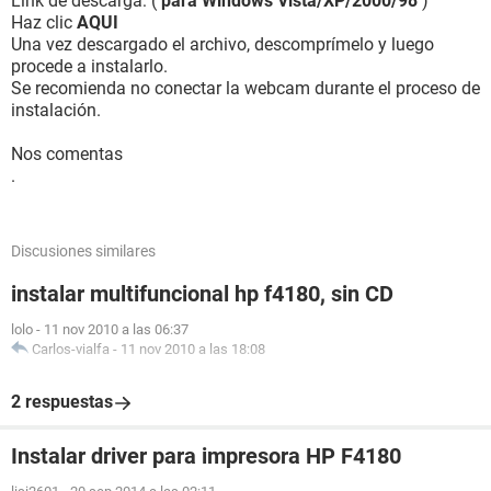
Link de descarga: (
para Windows Vista/XP/2000/98
)
Haz clic
AQUI
Una vez descargado el archivo, descomprímelo y luego
procede a instalarlo.
Se recomienda no conectar la webcam durante el proceso de
instalación.
Nos comentas
.
Discusiones similares
instalar multifuncional hp f4180, sin CD
lolo
-
11 nov 2010 a las 06:37
Carlos-vialfa
-
11 nov 2010 a las 18:08
2 respuestas
Instalar driver para impresora HP F4180