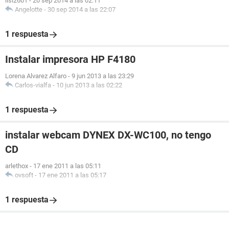
lisi2601
-
20 sep 2014 a las 02:11
Angelotte
-
30 sep 2014 a las 22:07
1 respuesta
Instalar impresora HP F4180
Lorena Alvarez Alfaro
-
9 jun 2013 a las 23:29
Carlos-vialfa
-
10 jun 2013 a las 02:22
1 respuesta
instalar webcam DYNEX DX-WC100, no tengo
CD
arlethox
-
17 ene 2011 a las 05:11
ovsoft
-
17 ene 2011 a las 05:17
1 respuesta