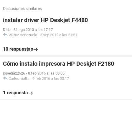
Discusiones similares
instalar driver HP Deskjet F4480
Dida
-
31 ago 2010 a las 17:17
Vikruz Venezuela
-
3 sep 2012 a las 21:51
10 respuestas
Cómo instalo impresora HP Deskjet F2180
josediaz2626
-
8 feb 2016 a las 00:05
Carlos-vialfa
-
9 feb 2016 a las 03:17
1 respuesta