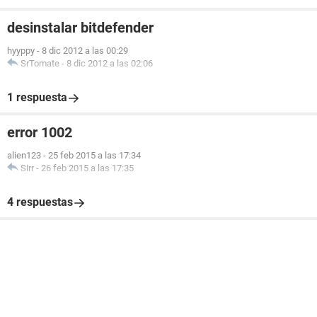
desinstalar bitdefender
hyyppy
-
8 dic 2012 a las 00:29
SrTomate
-
8 dic 2012 a las 02:06
1 respuesta
error 1002
alien123
-
25 feb 2015 a las 17:34
Sirr
-
26 feb 2015 a las 17:35
4 respuestas